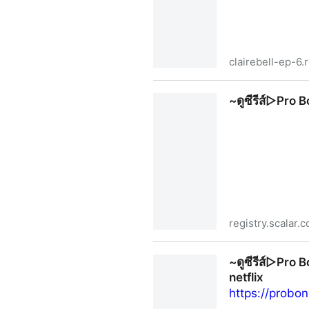
clairebell-ep-6.
~(ดูซีรีส์+ใหม่)➤CLAIREBELL ค
~ดูซีรีส์▷Pro 
ตอน HD ซีรีส์ GL 2025
registry.scalar.
~ดูซีรีส์▷Pro Bono (สู้สุดใจ
~ดูซีรีส์▷Pro B
netflix
https://probo