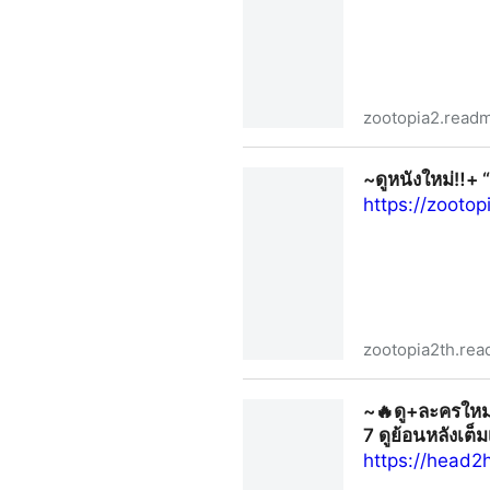
zootopia2.readm
~ดูหนังใหม่ฟรี‼️+“นครสัตว์มหา
~ดูหนังใหม่‼️+ 
https://zootop
zootopia2th.rea
~ดูหนังใหม่‼️+ “นครสัตว์มหาสน
~🔥ดู+ละครใหม่
7 ดูย้อนหลังเต็
https://head