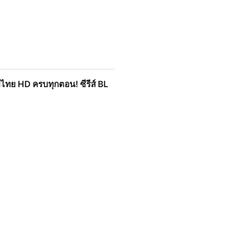
่งปี 2025 | glthai
ซับไทย HD ครบทุกตอน! ซีรีส์ BL