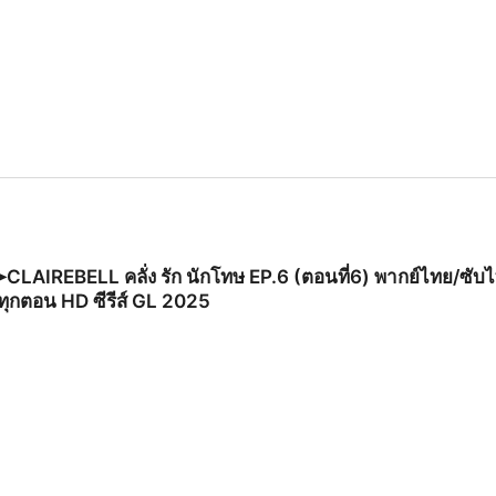
่)➤CLAIREBELL คลั่ง รัก นักโทษ EP.6 (ตอนที่6) พากย์ไทย/ซั
บทุกตอน HD ซีรีส์ GL 2025