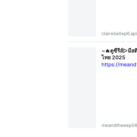
clairebellep6.a
ดูซีรีส์▷"ClaireBell คลั่ง/รัก
~🔥ดูซีรีส์▷มีส
ไทย 2025
https://mean
meandtheeep04