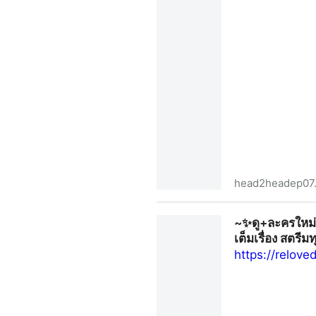
head2headep07.
~🔥ดู+ละครใหม่▷ไหนใครว่าพวก
~✨ดู+ละครใหม่▷
เรื่อง สตรีมทุกตอน! ซีรีส์ GL 
เต็มเรื่อง สตรีม
https://relov