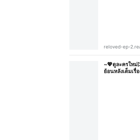
reloved-ep-2.re
~✨ดู+ละครใหม่▷เริ่มใหม่หัวใจเ
~💖ดูละครใหม่▷
ตอน!
ย้อนหลังเต็มเรื