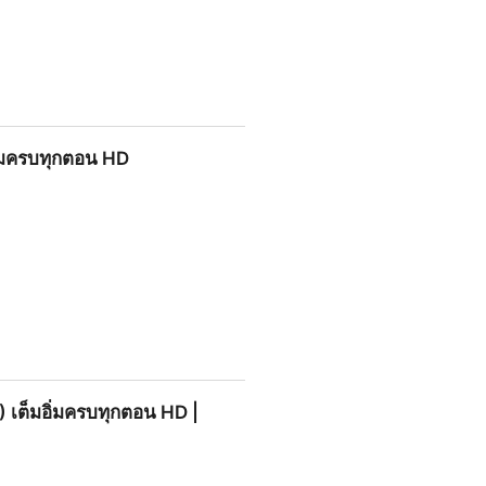
T VER. ย้อนหลัง เต็มอิ่มครบทุก
อิ่มครบทุกตอน HD
HD
) เต็มอิ่มครบทุกตอน HD |