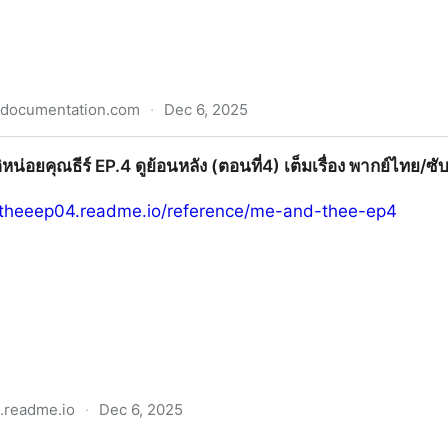
pidocumentation.com
·
Dec 6, 2025
/นักโทษ "EP.6 พากย์ไทย ดูฟรี ตอนที่6 UNCUT ซีรีส์ GL ฟีลกู๊ดแห
ติหน่อยคุณธีร์ EP.4 ดูย้อนหลัง (ตอนที่4) เต็มเรื่อง พากย์ไทย/
dtheeep04.readme.io/reference/me-and-thee-ep4
.readme.io
·
Dec 6, 2025