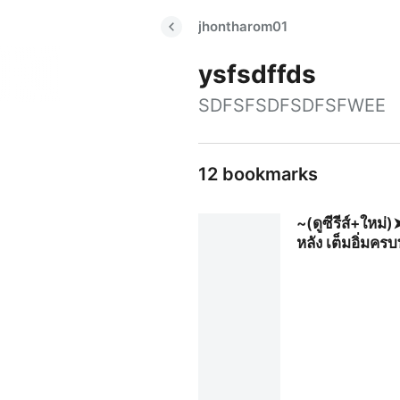
jhontharom01
ysfsdffds
SDFSFSDFSDFSFWEE
12 bookmarks
~(ดูซีรีส์+ใหม
หลัง เต็มอิ่มคร