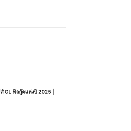
(ตอนที่2) ดูย้อนหลังเต็มเรื่อง
ส์ GL ฟีลกู๊ดแห่งปี 2025 |