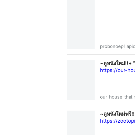
probonoep1.api
~ดูซีรีส์▷Pro Bono (สู้สุดใจท
~ดูหนังใหม่‼️+ 
https://our-h
our-house-thai.
~ดูหนังใหม่‼️+ “ข้างบ้าน “ เต็
~ดูหนังใหม่ฟรี
https://zooto