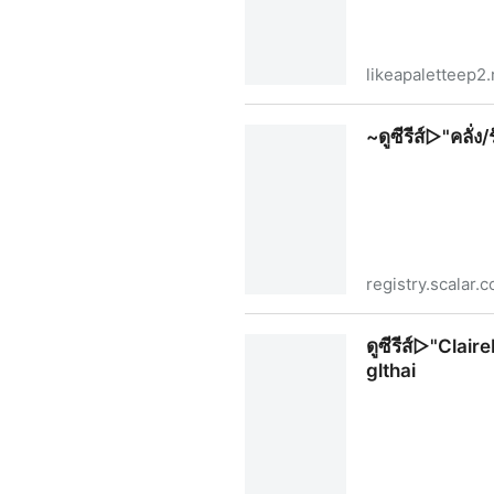
likeapaletteep2
~💖ดูละครใหม่▷ เจนจะเป็นดาวส
~ดูซีรีส์▷"คลั่
ทุกตอน! ซีรีส์ BL ไทย 2025
registry.scalar.
~ดูซีรีส์▷"คลั่ง/รัก/นักโทษ "
ดูซีรีส์▷"Clair
glthai