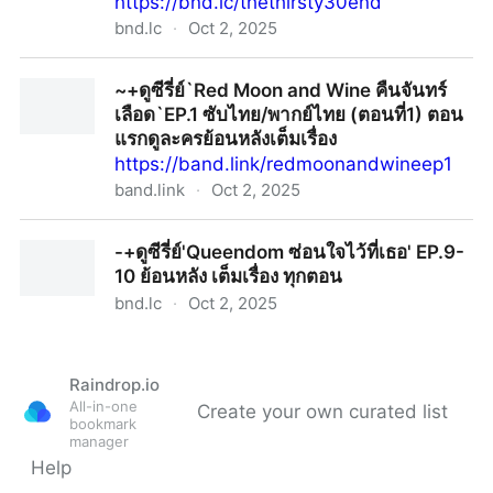
https://bnd.lc/thethirsty30end
bnd.lc
·
Oct 2, 2025
ดูซีรีส์ไทย~'30 เพิ่งเริ่มต้น' EP.17-18-19-20 ดูละครตอน
~+ดูซีรี่ย์`Red Moon and Wine คืนจันทร์
สุดท้าย UNCUT เต็มอิ่มครบทุกตอนฟรี!
เลือด`EP.1 ซับไทย/พากย์ไทย (ตอนที่1) ตอน
แรกดูละครย้อนหลังเต็มเรื่อง
https://band.link/redmoonandwineep1
band.link
·
Oct 2, 2025
~+ดูซีรี่ย์`Red Moon and Wine คืนจันทร์เลือด`EP.1 ซับ
-+ดูซีรี่ย์'Queendom ซ่อนใจไว้ที่เธอ' EP.9-
ไทย/พากย์ไทย (ตอนที่1) ตอนแรกดูละครย้อนหลังเต็มเรื่อง
10 ย้อนหลัง เต็มเรื่อง ทุกตอน
bnd.lc
·
Oct 2, 2025
-+ดูซีรี่ย์'Queendom ซ่อนใจไว้ที่เธอ' EP.9-10 ย้อนหลัง
เต็มเรื่อง ทุกตอน
Raindrop.io
All-in-one
Create your own curated list
bookmark
manager
Help