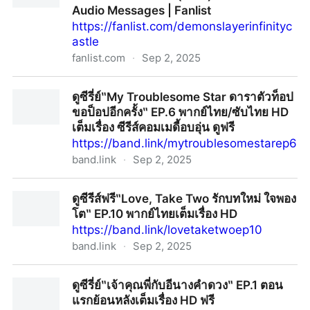
Audio Messages | Fanlist
https://fanlist.com/demonslayerinfinityc
astle
fanlist.com
·
Sep 2, 2025
~ดูหนัง‼️ ดาบพิฆาตอสูร ภาคปราสาทไร้ขอบเขต เต็มเรื่อง
ดูซีรี่ย์‶My Troublesome Star ดาราตัวท็อป
ฟรี (UHD) ออนไลน์ฟรี - Audio Messages | Fanlist
ขอป็อปอีกครั้ง‶ EP.6 พากย์ไทย/ซับไทย HD
เต็มเรื่อง ซีรีส์คอมเมดี้อบอุ่น ดูฟรี
https://band.link/mytroublesomestarep6
band.link
·
Sep 2, 2025
ดูซีรี่ย์‶My Troublesome Star ดาราตัวท็อป ขอป็อปอีก
ดูซีรีส์ฟรี‶Love, Take Two รักบทใหม่ ใจพอง
ครั้ง‶ EP.6 พากย์ไทย/ซับไทย HD เต็มเรื่อง ซีรีส์คอมเมดี้
โต‶ EP.10 พากย์ไทยเต็มเรื่อง HD
อบอุ่น ดูฟรี
https://band.link/lovetaketwoep10
band.link
·
Sep 2, 2025
ดูซีรีส์ฟรี‶Love, Take Two รักบทใหม่ ใจพองโต‶ EP.10
ดูซีรี่ย์‶เจ้าคุณพี่กับอีนางคำดวง‶ EP.1 ตอน
พากย์ไทยเต็มเรื่อง HD
แรกย้อนหลังเต็มเรื่อง HD ฟรี