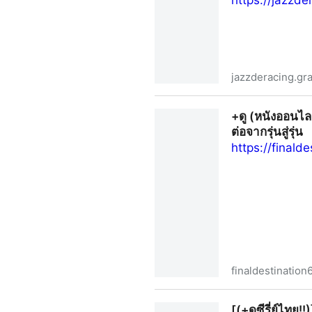
https://jazzd
jazzderacing.gr
ดู (หนังฮาสุดจี๊ด!)→ หลวงพี่แจ
+ดู (หนังออนไล
ต่อจากรุ่นสู่รุ่น
https://finald
finaldestination
+ดู (หนังออนไลน์) ไฟนอลเดสติ
[(+ดูซีรี่ย์ไทย!