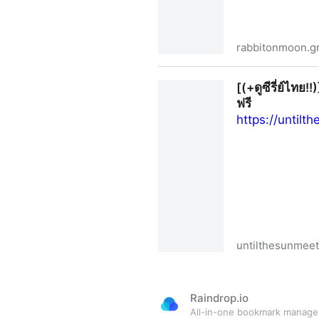
rabbitonmoon.g
+ดูซีรี่ย์ไทย!! "บนพระจันทร์มีกร
[(+ดูซีรี่ย์ไทย!
ฟรี
https://until
untilthesunmeet
[(+ดูซีรี่ย์ไทย!!)]"เมื่อตะวันล
Raindrop.io
All-in-one bookmark manage