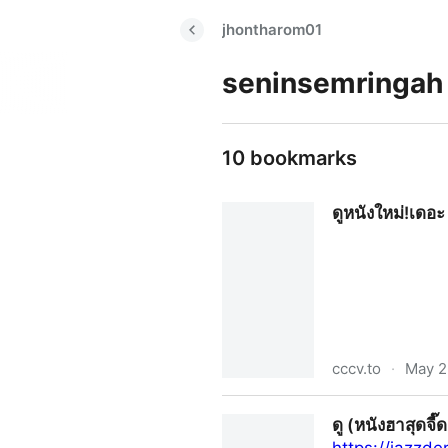
jhontharom01
seninsemringah
10 bookmarks
ดูหนังใหม่!เดอ
cccv.to
·
May 2
ดูหนังใหม่!เดอะ สโตน พระแท้ 
ดู (หนังฮาสุดจี