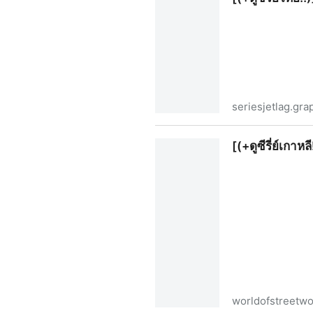
seriesjetlag.gr
[(+ดูซีรี่ย์ไทย!!)] "Jet lag เจ๊
[(+ดูซีรี่ย์เกา
worldofstreetw