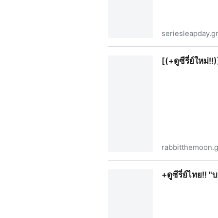
seriesleapday.g
[(+ดูซีรี่ย์ไทย!!)]"วันแก้ตาย" E
[(+ดูซีรี่ย์ใหม่
rabbitthemoon.
[(+ดูซีรี่ย์ใหม่!!)] บนพระจันทร
+ดูซีรี่ย์ไทย!! 