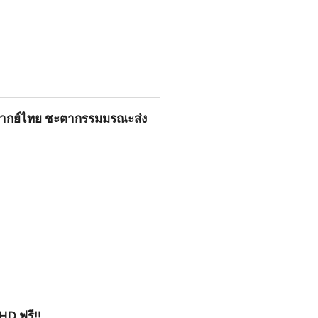
ี พากย์ไทย ชะตากรรมมรณะส่ง
รมมรณะส่งต่อจากรุ่นสู่รุ่น
 HD ฟรี!!