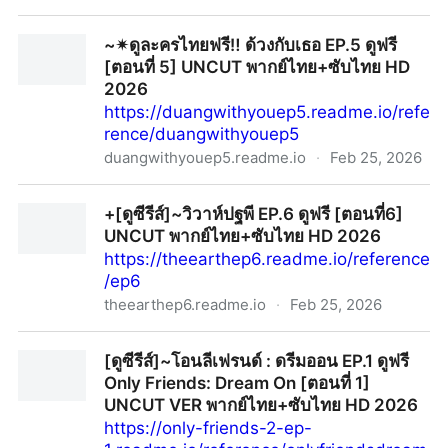
~(ดูหนังใหม่‼️)▷ "สัปเหร่อ 2" (SupPpaRer 2) เต็มเรื่อง ซับ
~✴ดูละครไทยฟรี‼️ ด้วงกับเธอ EP.5 ดูฟรี
ไทย ดูฟรี - LinkFast
[ตอนที่ 5] UNCUT พากย์ไทย+ซับไทย HD
2026
https://duangwithyouep5.readme.io/refe
rence/duangwithyouep5
duangwithyouep5.readme.io
·
Feb 25, 2026
~✴ดูละครไทยฟรี‼️ ด้วงกับเธอ EP.5 ดูฟรี [ตอนที่ 5]
+[ดูซีรีส์]~วิวาห์ปฐพี EP.6 ดูฟรี [ตอนที่6]
UNCUT พากย์ไทย+ซับไทย HD 2026
UNCUT พากย์ไทย+ซับไทย HD 2026
https://theearthep6.readme.io/reference
/ep6
theearthep6.readme.io
·
Feb 25, 2026
+[ดูซีรีส์]~วิวาห์ปฐพี EP.6 ดูฟรี [ตอนที่6] UNCUT พากย์
[ดูซีรีส์]~โอนลีเฟรนด์ : ดรีมออน EP.1 ดูฟรี
ไทย+ซับไทย HD 2026
Only Friends: Dream On [ตอนที่ 1]
UNCUT VER พากย์ไทย+ซับไทย HD 2026
https://only-friends-2-ep-