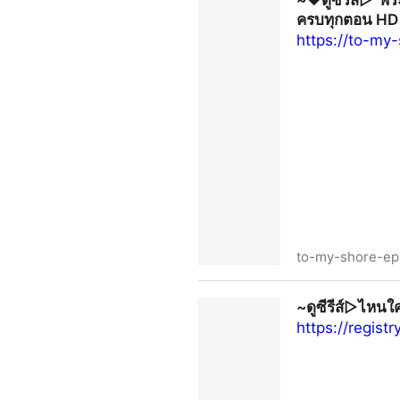
~❤️ดูซีรีส์▷“พร
ครบทุกตอน HD ซ
https://to-my
to-my-shore-ep
~❤️ดูซีรีส์▷“พระโพธิสัตว์”EP
~ดูซีรีส์▷ไหนใ
รี่ย์จีน 2025
https://regis