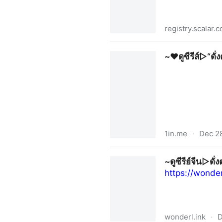
registry.scalar.
~ดูหนังใหม่ ข้างบ้าน เต็มเรื่
~❤️ดูซีรีส์▷“ด
1in.me
·
Dec 2
~❤️ดูซีรีส์▷“ดั่งตะวันฉายฉา
~ดูซีรีย์จีน▷ดั
https://wonde
wonderl.ink
·
D