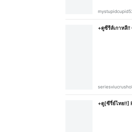
mystupidcupid5
+ดูซีรี่ย์ แผนรักหักคานลุง EP.4
+ดูซีรีส์เกาหลี
seriesviucrusho
+ดูซีรีส์เกาหลี!! Crushology 1
+ดู[ซีรี่ย์ไทย!!