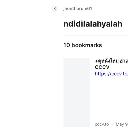
jhontharom01
ndidilalahyalah
10 bookmarks
+ดูหนังใหม่ ฮา
CCCV
https://cccv.t
cccv.to
·
May 9