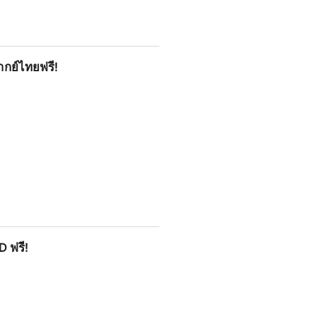
พากย์ไทยฟรี!
D ฟรี!