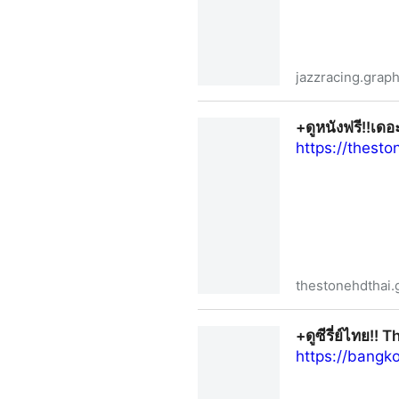
jazzracing.grap
+ดูหนังฟรี หลวงพี่แจ๊สโคตรซิ่
+ดูหนังฟรี!!เด
https://thest
thestonehdthai.
+ดูหนังฟรี!!เดอะ สโตน พระแท้
+ดูซีรี่ย์ไทย!
https://bangk