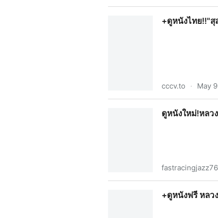
+ดูหนังใหม่ ฮาลาบาลา ป่าจิตห
+ดูหนังไทย!!"ส
cccv.to
·
May 9
+ดูหนังไทย!!"สุสานคนเป็น" พา
ดูหนังใหม่!หลวง
fastracingjazz7
ดูหนังใหม่!หลวงพี่แจ๊สโคตรซิ่ง
+ดูหนังฟรี หลวง