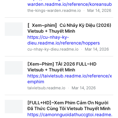
warden.readme.io/reference/koreansub
the-kings-warden.readme.io
·
Mar 14, 2026
왕과 사는 남자 2026 다시;보기 영화 【영상;보기,Full-
〚Xem~phim〛Cú Nhảy Kỳ Diệu (2026)
720.p】
Vietsub + Thuyết Minh
https://cu-nhay-ky-
dieu.readme.io/reference/hoppers
cu-nhay-ky-dieu.readme.io
·
Mar 14, 2026
〚Xem~phim〛Cú Nhảy Kỳ Diệu (2026) Vietsub +
[Xem~Phim] TÀI 2026 FULL~HD
Thuyết Minh
Vietsub + Thuyết Minh
https://taivietsub.readme.io/reference/x
emphim
taivietsub.readme.io
·
Mar 14, 2026
[Xem~Phim] TÀI 2026 FULL~HD Vietsub + Thuyết
[FULL+HD]~Xem Phim Cảm Ơn Người
Minh
Đã Thức Cùng Tôi Vietsub Thuyết Minh
https://camonnguoidathuccgtoi.readme.