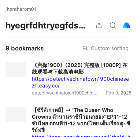
jhontharom01
hyegrfdhtryegfdsfds
9 bookmarks
Custom sorting
《唐探1900》(2025) 完整版 [1080P] 在
线观看与下载高清电影
https://detectivechinatown1900chinese
zh.easy.co/
detectivechinatown1900chinesezh.easy.co
·
Feb 9, 2025
《唐探1900》(2025) 完整版 [1080P] 在线观看与下载高
【ซีรีส์เกาหลี】➞ “The Queen Who
清电影
Crowns ตำนานราชินีวอนกยอง” EP.11-12
ซับไทย ตอนที่11-12 พากย์ไทย เต็มเรื่อง ดู~ซี
รี่ย์ฟรี!