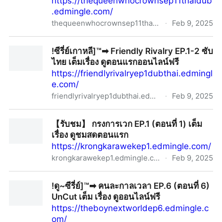
https://thequeenwhocrownsep11thaidub
.edmingle.com/
thequeenwhocrownsep11thaidub.edmingle.com
·
Feb 9, 2025
【ซีรีส์เกาหลี】➞ “The Queen Who Crowns ตำนาน
!ซีรี่ย์เกาหลี]™➡︎ Friendly Rivalry EP.1-2 ซับ
ราชินีวอนกยอง” EP.11-12 ซับไทย ตอนที่11-12 พากย์ไทย
ไทย เต็มเรื่อง ดูตอนแรกออนไลน์ฟรี
เต็มเรื่อง ดู~ซีรี่ย์ฟรี!
https://friendlyrivalryep1dubthai.edmingl
e.com/
friendlyrivalryep1dubthai.edmingle.com
·
Feb 9, 2025
!ซีรี่ย์เกาหลี]™➡︎ Friendly Rivalry EP.1-2 ซับไทย เต็มเรื่อง
【รับชม】 กรงการเวก EP.1 (ตอนที่ 1) เต็ม
ดูตอนแรกออนไลน์ฟรี
เรื่อง ดูชมสดตอนแรก
https://krongkarawekep1.edmingle.com/
krongkarawekep1.edmingle.com
·
Feb 9, 2025
【รับชม】 กรงการเวก EP.1 (ตอนที่ 1) เต็ม เรื่อง ดูชมสด
!ดู~ซีรี่ย์]™➡︎ คนละกาลเวลา EP.6 (ตอนที่ 6)
ตอนแรก
UnCut เต็ม เรื่อง ดูออนไลน์ฟรี
https://theboynextworldep6.edmingle.c
om/