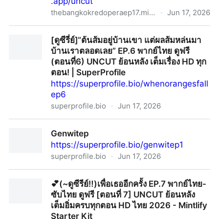
.app/uncut
thebangkokredoperaep17.mintlify.app
·
Jun 17, 2026
💕(~ดูซีรีย์‼️)สอดสร้อยมาลา EP.17 พากย์ไทย-ซับไทย ดูฟรี
[ดูซีรี่ย์]“ต้นส้มอยู่บ้านเขา แต่ผลส้มหล่นมา
The Bangkok Red Opera[ตอนที่ 17] UNCUT ย้อนหลัง
บ้านเราตลอดเลย” EP.6 พากย์ไทย ดูฟรี
เต็มอิ่มครบทุกตอน HD ซีรีส์ไทย 2026 - Mintlify Starter
(ตอนที่6) UNCUT ย้อนหลัง เต็มเรื่อง HD ทุก
Kit
ตอน! | SuperProfile
https://superprofile.bio/whenorangesfall
ep6
superprofile.bio
·
Jun 17, 2026
[ดูซีรี่ย์]“ต้นส้มอยู่บ้านเขา แต่ผลส้มหล่นมาบ้านเราตลอด
Genwitep
เลย” EP.6 พากย์ไทย ดูฟรี (ตอนที่6) UNCUT ย้อนหลัง เต็ม
https://superprofile.bio/genwitep1
เรื่อง HD ทุกตอน! | SuperProfile
superprofile.bio
·
Jun 17, 2026
Genwitep
💕(~ดูซีรีย์‼️)เพื่อเธออีกครั้ง EP.7 พากย์ไทย-
ซับไทย ดูฟรี [ตอนที่ 7] UNCUT ย้อนหลัง
เต็มอิ่มครบทุกตอน HD ไทย 2026 - Mintlify
Starter Kit