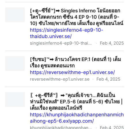
+ดูหนังใหม่เรื่องฟรี+วัยหนุ่ม 2544 พากย์ไทย เต็มเรื่อง หนัง
[+ดู~ซีรี่ย์™]➡︎ Singles Inferno โอน้อยออก
ออนไลน์
ใครโสดตกนรก ซีซั่น 4 EP 9-10 (ตอนที่ 9-
10) ซับไทย/พากย์ไทย เต็มเรื่อง ดูฟรีออนไลน์
https://singlesinferno4-ep9-10-
thaidub.univer.se/
singlesinferno4-ep9-10-thaidub.univer.se
·
Feb 4, 2025
[+ดู~ซีรี่ย์™]➡︎ Singles Inferno โอน้อยออก ใครโสดตกนรก
[รับชม]™➡︎ ล้านวงโคจร EP.1 (ตอนที่ 1) เต็ม
ซีซั่น 4 EP 9-10 (ตอนที่ 9-10) ซับไทย/พากย์ไทย เต็มเรื่อง
เรื่อง ดูชมสดตอนแรก
ดูฟรีออนไลน์
https://reversewithme-ep1.univer.se/
reversewithme-ep1.univer.se
·
Feb 4, 2025
[รับชม]™➡︎ ล้านวงโคจร EP.1 (ตอนที่ 1) เต็ม เรื่อง ดูชมสด
〖+ดู-ซีรีส์™〗➡︎ "คุณพี่เจ้าขา...ดิฉันเป็น
ตอนแรก
ห่านมิใช่หงส์" EP.5-6 (ตอนที่ 5-6) ซับไทย |
เต็มเรื่อง ดูสดออนไลน์ฟรี
https://khunphijaokhadichanpenhanmich
aihong-ep5-6.exlyapp.com/
khunphijaokhadichanpenhanmichaihong-ep5-6.exlyapp.com
·
Feb 4, 2025