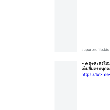
superprofile.bio
~❤️ดูซีรีส์ใหม่▷จิตสะกดแค้น E
~🔥ดู+ละครใหม
SuperProfile
เต็มอิ่มครบทุก
https://let-m