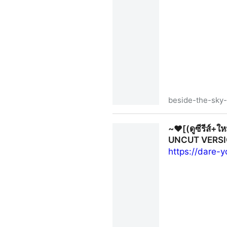
beside-the-sky-
~❤️ดูซีรีส์▷ ต้นฟ้าไต้ฝุ่น EP
~❤️[(ดูซีรีส์+ใ
ความโรแมนติก 2025
UNCUT VERSION
https://dare-