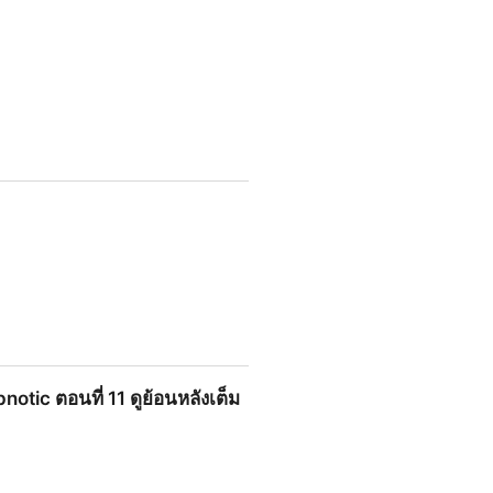
ath ตอนที่ 1 UNCUT VERSION ย้อน
otic ตอนที่ 11 ดูย้อนหลังเต็ม