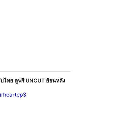
ดูย้อนหลังเต็มเรื่องทุกตอน! |
ับไทย ดูฟรี UNCUT ย้อนหลัง
urheartep3