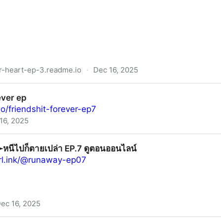
r-heart-ep-3.readme.io
·
Dec 16, 2025
ในหัวใจพระเอก EP.3 (ตอนที่ 3) พากย์ไทย/ซับไทย ดูฟรี UN
ever ep
io/friendshit-forever-ep7
16, 2025
่)➛หนีไปก็ตายเปล่า EP.7 ดูตอนออนไลน์
rl.ink/@runaway-ep07
ec 16, 2025