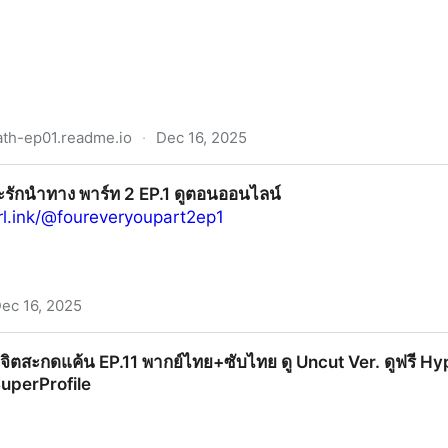
ath-ep01.readme.io
·
Dec 16, 2025
็น เห็นคดีตาย”EP.1 พากย์ไทย/ซับไทย ดูฟรี Dare You to De
าะรักนำทาง พาร์ท 2 EP.1 ดูตอนออนไลน์
ีส์ BL ไทย 2025
rl.ink/@foureveryoupart2ep1
ec 16, 2025
์ท 2 EP.1 ดูตอนออนไลน์
▷จิตสะกดแค้น EP.11 พากย์ไทย+ซับไทย ดู Uncut Ver. ดูฟรี Hypn
 SuperProfile