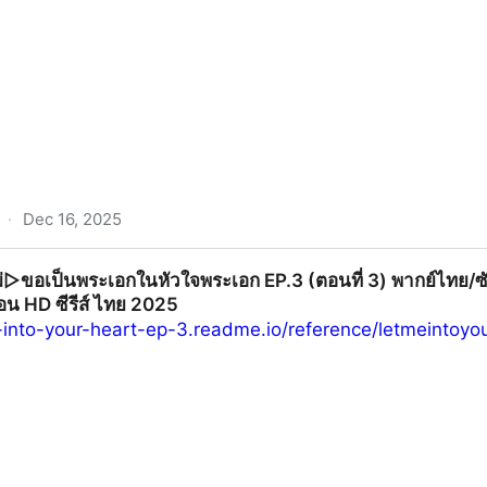
·
Dec 16, 2025
P.11 พากย์ไทย+ซับไทย ดู Uncut Ver. ดูฟรี Hypnotic ตอนที่ 11 
่▷ขอเป็นพระเอกในหัวใจพระเอก EP.3 (ตอนที่ 3) พากย์ไทย/ซ
ตอน HD ซีรีส์ ไทย 2025
e-into-your-heart-ep-3.readme.io/reference/letmeintoyo