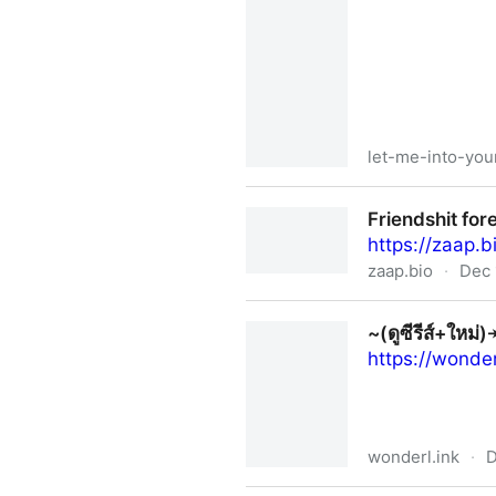
let-me-into-you
~🔥ดู+ละครใหม่▷ขอเป็นพระเอก
Friendshit for
HD ซีรีส์ ไทย 2025
https://zaap.b
zaap.bio
·
Dec 
Friendshit forever ep
~(ดูซีรีส์+ใหม
https://wonde
wonderl.ink
·
D