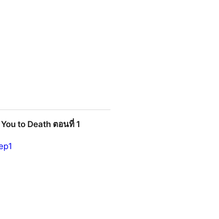
หลัง เต็มอิ่มครบทุกตอน HD ซีรีส์
 You to Death ตอนที่ 1
ep1