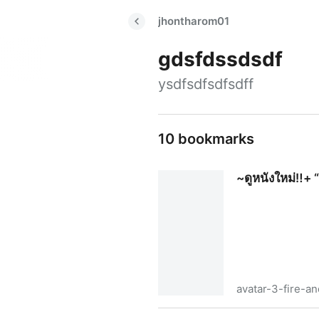
jhontharom01
gdsfdssdsdf
ysdfsdfsdfsdff
10 bookmarks
~ดูหนังใหม่‼️+ 
avatar-3-fire-a
~ดูหนังใหม่‼️+ “อวตาร 3 Fire 