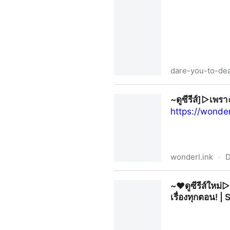
dare-you-to-de
~❤️[(ดูซีรีส์+ใหม่)➛“ไขคดีเป
~ดูซีรีส์]▷เพร
หลัง เต็มอิ่มครบทุกตอน HD ซีร
https://wonde
wonderl.ink
·
D
~ดูซีรีส์]▷เพราะรักนำทาง พาร
~❤️ดูซีรีส์ใหม่
เรื่องทุกตอน! |