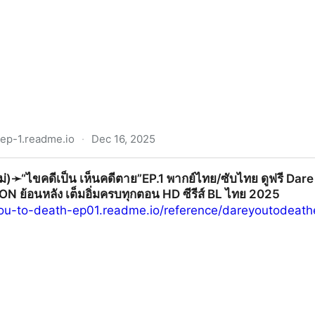
ep-1.readme.io
·
Dec 16, 2025
.1 พากย์ไทย+ซับไทย ดูฟรี Beside the Sky ตอนที่ 1 UNCUT ย้อน
หม่)➛“ไขคดีเป็น เห็นคดีตาย”EP.1 พากย์ไทย/ซับไทย ดูฟรี Dare
 ย้อนหลัง เต็มอิ่มครบทุกตอน HD ซีรีส์ BL ไทย 2025
you-to-death-ep01.readme.io/reference/dareyoutodeath