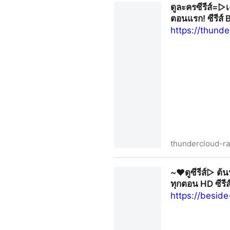
ดูละครซีรีส์=▷เ
ตอนแรก! ซีรีส์
https://thund
thundercloud-ra
ดูละครซีรีส์=▷เงาเมฆาล่าพายุ 
~❤️ดูซีรีส์▷ ต้
2025
ทุกตอน HD ซีร
https://besid