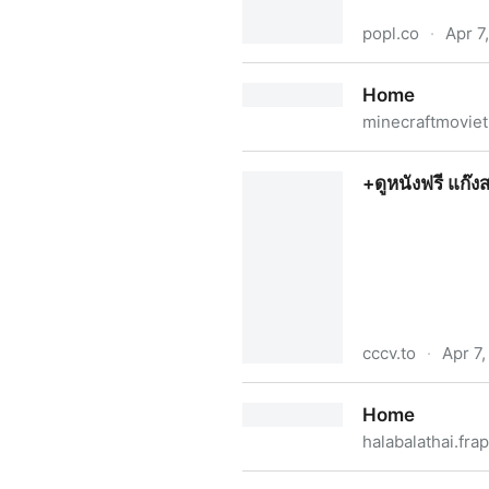
popl.co
·
Apr 7
+ดูหนังใหม่ "ไมน์คราฟต์ มูฟวี่
Home
minecraftmoviet
Home
+ดูหนังฟรี แก๊
cccv.to
·
Apr 7
+ดูหนังฟรี แก๊งสเปิร์มผงาด (
Home
halabalathai.fra
Home