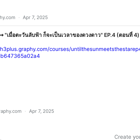
hy.com
·
Apr 7, 2025
ce บริษัทลดรักเลิก EP.2 (ตอนที่ 2) เต็มเรื่อง ซีรี่ย์ไทยออนไล
》⇝ "เมื่อตะวันลับฟ้า ก็จะเป็นเวลาของดวงดาว" EP.4 (ตอนที่ 4) ล
ch3plus.graphy.com/courses/untilthesunmeetsthestarep
4b647365a02a4
raphy.com
·
Apr 7, 2025
ับฟ้า ก็จะเป็นเวลาของดวงดาว" EP.4 (ตอนที่ 4) ล่าสุด ย้อนหลัง
Create you