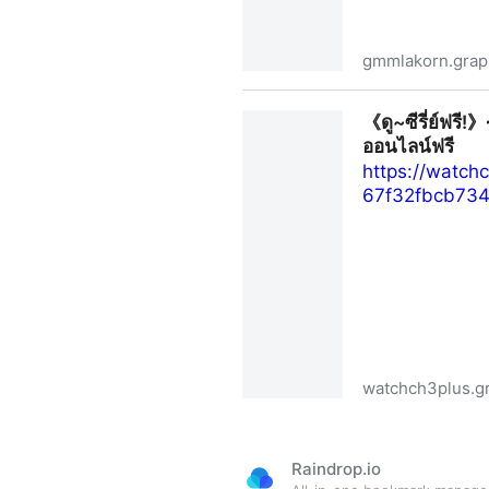
gmmlakorn.grap
〖ดู~ซีรีส์ไทย!〗 Break Up Servi
《ดู~ซีรี่ย์ฟรี!
ออนไลน์ฟรี
https://watch
67f32fbcb73
watchch3plus.g
《ดู~ซีรี่ย์ฟรี!》⇝ "เมื่อตะวันล
Raindrop.io