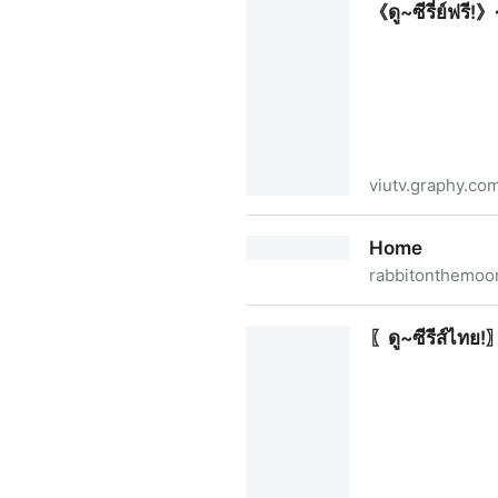
《ดู~ซีรี่ย์ฟรี!》
viutv.graphy.co
《ดู~ซีรี่ย์ฟรี!》⇝ วันแก้ตาย EP.
Home
rabbitonthemoon
Home
〖ดู~ซีรีส์ไทย!〗