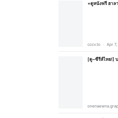
+ดูหนังฟรี ฮาล
cccv.to
·
Apr 7
+ดูหนังฟรี ฮาลาบาลา ป่าจิตหล
[ดู~ซีรีส์ไทย!]
onenaewna.gra
[ดู~ซีรีส์ไทย!] บนพระจันทร์มีก