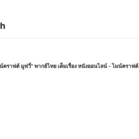
ah
์คราฟต์ มูฟวี่" พากย์ไทย เต็มเรื่อง หนังออนไลน์ - ไมน์คราฟต์ ม