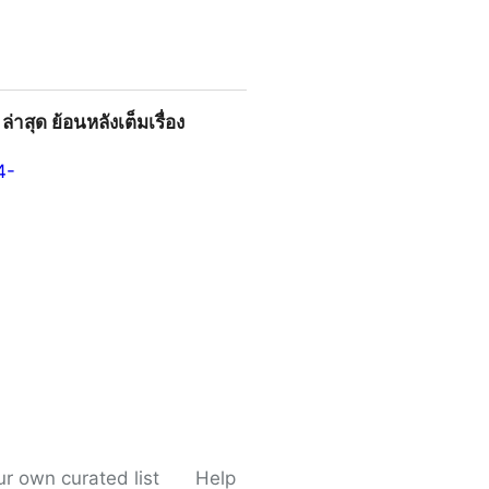
น์ฟรี
่าสุด ย้อนหลังเต็มเรื่อง
4-
เต็มเรื่องออนไลน์ฟรี
r own curated list
Help