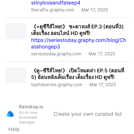
stinyloveandfateep4
theraflix.graphy.com
·
Mar 17, 2025
《ดู~ซีรี่ย์ใหม่!》⇝ ละอองเทศ EP.4 (ตอนที่ 4) ย้อนหลังเต็ม
《+ดูซีรีส์ไทย!》 ชะตาหงส์ EP.3 (ตอนที่3)
เรื่อง - ดูออนไลน์ HD
เต็มเรื่อง ออนไลน์ HD ดูฟรี!
https://seriestoday.graphy.com/blog/Ch
atahongep3
seriestoday.graphy.com
·
Mar 17, 2025
《+ดูซีรีส์ไทย!》 ชะตาหงส์ EP.3 (ตอนที่3) เต็มเรื่อง
《ดู~ซีรีส์ไทย!》 เปิดโหมดล่า EP.5 (ตอนที่
ออนไลน์ HD ดูฟรี!
5) ย้อนหลังเต็มเรื่อง เต็มเรื่อง HD ดูฟรี!
tophdseries.graphy.com
·
Mar 17, 2025
《ดู~ซีรีส์ไทย!》 เปิดโหมดล่า EP.5 (ตอนที่ 5) ย้อนหลังเต็ม
เรื่อง เต็มเรื่อง HD ดูฟรี!
Raindrop.io
All-in-one
Create your own curated list
bookmark
manager
Help